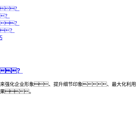
？
？
？
？
巧
？
来强化企业形象、提升细节印象、最大化利用
果。