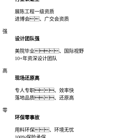
展陈工程一级资质
进博会、广交会资质
强
设计团队强
美院毕业、国际视野
10+年资深设计团队
高
现场还原高
专人专职、效率快
落地品质、还原高
零
环保零事故
用料环保、环境无忧
100%保险承保