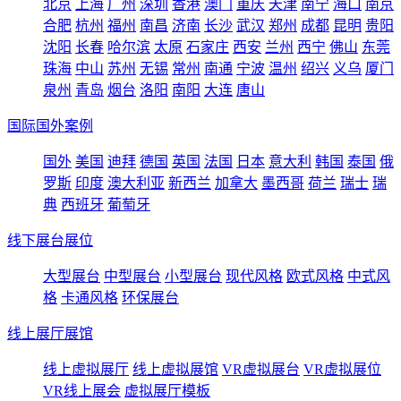
北京
上海
广州
深圳
香港
澳门
重庆
天津
南宁
海口
南京
合肥
杭州
福州
南昌
济南
长沙
武汉
郑州
成都
昆明
贵阳
沈阳
长春
哈尔滨
太原
石家庄
西安
兰州
西宁
佛山
东莞
珠海
中山
苏州
无锡
常州
南通
宁波
温州
绍兴
义乌
厦门
泉州
青岛
烟台
洛阳
南阳
大连
唐山
国际国外案例
国外
美国
迪拜
德国
英国
法国
日本
意大利
韩国
泰国
俄
罗斯
印度
澳大利亚
新西兰
加拿大
墨西哥
荷兰
瑞士
瑞
典
西班牙
葡萄牙
线下展台展位
大型展台
中型展台
小型展台
现代风格
欧式风格
中式风
格
卡通风格
环保展台
线上展厅展馆
线上虚拟展厅
线上虚拟展馆
VR虚拟展台
VR虚拟展位
VR线上展会
虚拟展厅模板