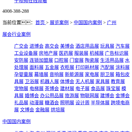
子视频在线观看
4008-388-288
当前位置：
首页
>
展览案例
>
中国国内案例
>
广州
展会行业案例
广交会
进博会
高交会
美博会
酒店用品展
玩具展
汽车展
工业设备展
房地产展
医药展
服装展
机械展
广告标识展
安防展
连锁加盟展
口腔展
门窗展
陶瓷展
生活用品展
水
处理展
面料展
五金展
衣柜展
打印耗材展
汽配展
涂料展
孕婴童展
幕墙展
音响展
新能源展
家电展
厨卫展
箱包皮
具展
卫浴展
机器人展
体博会
无人机展
家具展
教育展
宠物展
电梯展
茶博会
建材展
电子展
食品展
珠宝展
模
具展
婚博会
办公用品展
旅游展
物联网展
建博会
金博会
礼品展
动漫展
糖酒会
照明展
设计周
半导体展
跨境电商
展
文博会
金融展
烘培展
中国国内案例