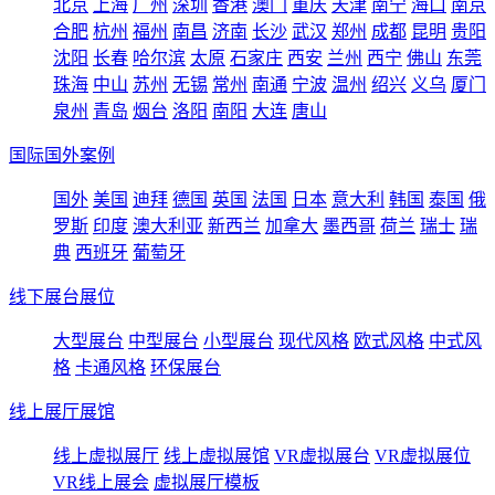
北京
上海
广州
深圳
香港
澳门
重庆
天津
南宁
海口
南京
合肥
杭州
福州
南昌
济南
长沙
武汉
郑州
成都
昆明
贵阳
沈阳
长春
哈尔滨
太原
石家庄
西安
兰州
西宁
佛山
东莞
珠海
中山
苏州
无锡
常州
南通
宁波
温州
绍兴
义乌
厦门
泉州
青岛
烟台
洛阳
南阳
大连
唐山
国际国外案例
国外
美国
迪拜
德国
英国
法国
日本
意大利
韩国
泰国
俄
罗斯
印度
澳大利亚
新西兰
加拿大
墨西哥
荷兰
瑞士
瑞
典
西班牙
葡萄牙
线下展台展位
大型展台
中型展台
小型展台
现代风格
欧式风格
中式风
格
卡通风格
环保展台
线上展厅展馆
线上虚拟展厅
线上虚拟展馆
VR虚拟展台
VR虚拟展位
VR线上展会
虚拟展厅模板