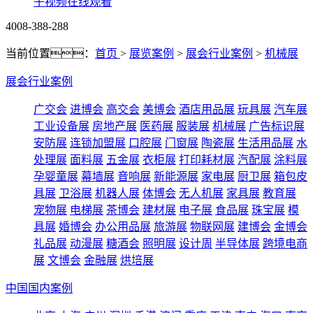
子视频在线观看
4008-388-288
当前位置：
首页
>
展览案例
>
展会行业案例
>
机械展
展会行业案例
广交会
进博会
高交会
美博会
酒店用品展
玩具展
汽车展
工业设备展
房地产展
医药展
服装展
机械展
广告标识展
安防展
连锁加盟展
口腔展
门窗展
陶瓷展
生活用品展
水
处理展
面料展
五金展
衣柜展
打印耗材展
汽配展
涂料展
孕婴童展
幕墙展
音响展
新能源展
家电展
厨卫展
箱包皮
具展
卫浴展
机器人展
体博会
无人机展
家具展
教育展
宠物展
电梯展
茶博会
建材展
电子展
食品展
珠宝展
模
具展
婚博会
办公用品展
旅游展
物联网展
建博会
金博会
礼品展
动漫展
糖酒会
照明展
设计周
半导体展
跨境电商
展
文博会
金融展
烘培展
中国国内案例