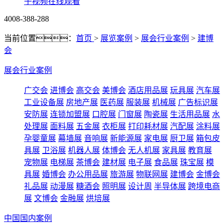
子视频在线观看
4008-388-288
当前位置：
首页
>
展览案例
>
展会行业案例
>
建博
会
展会行业案例
广交会
进博会
高交会
美博会
酒店用品展
玩具展
汽车展
工业设备展
房地产展
医药展
服装展
机械展
广告标识展
安防展
连锁加盟展
口腔展
门窗展
陶瓷展
生活用品展
水
处理展
面料展
五金展
衣柜展
打印耗材展
汽配展
涂料展
孕婴童展
幕墙展
音响展
新能源展
家电展
厨卫展
箱包皮
具展
卫浴展
机器人展
体博会
无人机展
家具展
教育展
宠物展
电梯展
茶博会
建材展
电子展
食品展
珠宝展
模
具展
婚博会
办公用品展
旅游展
物联网展
建博会
金博会
礼品展
动漫展
糖酒会
照明展
设计周
半导体展
跨境电商
展
文博会
金融展
烘培展
中国国内案例