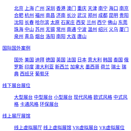
北京
上海
广州
深圳
香港
澳门
重庆
天津
南宁
海口
南京
合肥
杭州
福州
南昌
济南
长沙
武汉
郑州
成都
昆明
贵阳
沈阳
长春
哈尔滨
太原
石家庄
西安
兰州
西宁
佛山
东莞
珠海
中山
苏州
无锡
常州
南通
宁波
温州
绍兴
义乌
厦门
泉州
青岛
烟台
洛阳
南阳
大连
唐山
国际国外案例
国外
美国
迪拜
德国
英国
法国
日本
意大利
韩国
泰国
俄
罗斯
印度
澳大利亚
新西兰
加拿大
墨西哥
荷兰
瑞士
瑞
典
西班牙
葡萄牙
线下展台展位
大型展台
中型展台
小型展台
现代风格
欧式风格
中式风
格
卡通风格
环保展台
线上展厅展馆
线上虚拟展厅
线上虚拟展馆
VR虚拟展台
VR虚拟展位