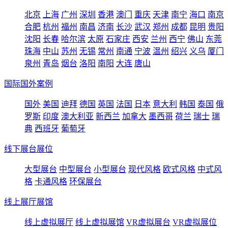
北京
上海
广州
深圳
香港
澳门
重庆
天津
南宁
海口
南京
合肥
杭州
福州
南昌
济南
长沙
武汉
郑州
成都
昆明
贵阳
沈阳
长春
哈尔滨
太原
石家庄
西安
兰州
西宁
佛山
东莞
珠海
中山
苏州
无锡
常州
南通
宁波
温州
绍兴
义乌
厦门
泉州
青岛
烟台
洛阳
南阳
大连
唐山
国际国外案例
国外
美国
迪拜
德国
英国
法国
日本
意大利
韩国
泰国
俄
罗斯
印度
澳大利亚
新西兰
加拿大
墨西哥
荷兰
瑞士
瑞
典
西班牙
葡萄牙
线下展台展位
大型展台
中型展台
小型展台
现代风格
欧式风格
中式风
格
卡通风格
环保展台
线上展厅展馆
线上虚拟展厅
线上虚拟展馆
VR虚拟展台
VR虚拟展位