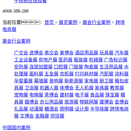
子视频在线观看
4008-388-288
当前位置：
首页
>
展览案例
>
展会行业案例
>
跨境
电商展
展会行业案例
广交会
进博会
高交会
美博会
酒店用品展
玩具展
汽车展
工业设备展
房地产展
医药展
服装展
机械展
广告标识展
安防展
连锁加盟展
口腔展
门窗展
陶瓷展
生活用品展
水
处理展
面料展
五金展
衣柜展
打印耗材展
汽配展
涂料展
孕婴童展
幕墙展
音响展
新能源展
家电展
厨卫展
箱包皮
具展
卫浴展
机器人展
体博会
无人机展
家具展
教育展
宠物展
电梯展
茶博会
建材展
电子展
食品展
珠宝展
模
具展
婚博会
办公用品展
旅游展
物联网展
建博会
金博会
礼品展
动漫展
糖酒会
照明展
设计周
半导体展
跨境电商
展
文博会
金融展
烘培展
中国国内案例