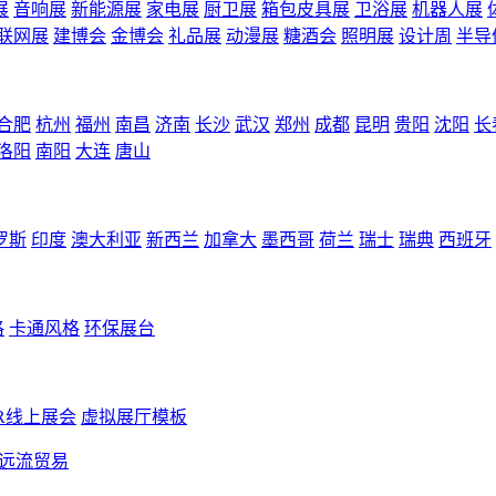
展
音响展
新能源展
家电展
厨卫展
箱包皮具展
卫浴展
机器人展
联网展
建博会
金博会
礼品展
动漫展
糖酒会
照明展
设计周
半导
合肥
杭州
福州
南昌
济南
长沙
武汉
郑州
成都
昆明
贵阳
沈阳
长
洛阳
南阳
大连
唐山
罗斯
印度
澳大利亚
新西兰
加拿大
墨西哥
荷兰
瑞士
瑞典
西班牙
格
卡通风格
环保展台
R线上展会
虚拟展厅模板