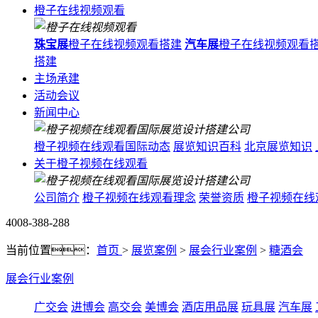
橙子在线视频观看
珠宝展
橙子在线视频观看搭建
汽车展
橙子在线视频观看
搭建
主场承建
活动会议
新闻中心
橙子视频在线观看国际动态
展览知识百科
北京展览知识
关于橙子视频在线观看
公司简介
橙子视频在线观看理念
荣誉资质
橙子视频在线
4008-388-288
当前位置：
首页
>
展览案例
>
展会行业案例
>
糖酒会
展会行业案例
广交会
进博会
高交会
美博会
酒店用品展
玩具展
汽车展