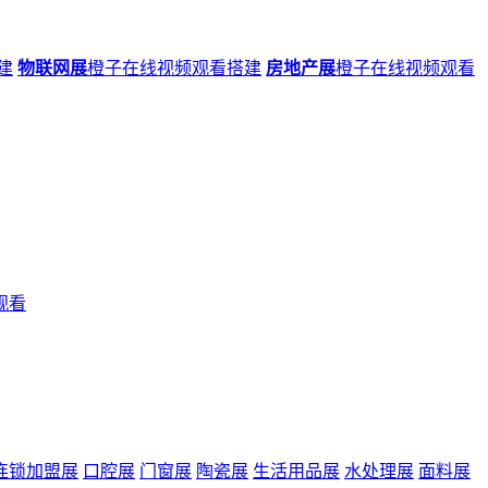
建
物联网展
橙子在线视频观看搭建
房地产展
橙子在线视频观看
观看
连锁加盟展
口腔展
门窗展
陶瓷展
生活用品展
水处理展
面料展