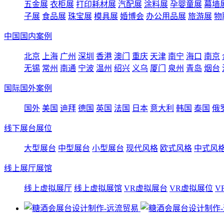
五金展
衣柜展
打印耗材展
汽配展
涂料展
孕婴童展
幕墙
子展
食品展
珠宝展
模具展
婚博会
办公用品展
旅游展
物
中国国内案例
北京
上海
广州
深圳
香港
澳门
重庆
天津
南宁
海口
南京
无锡
常州
南通
宁波
温州
绍兴
义乌
厦门
泉州
青岛
烟台
国际国外案例
国外
美国
迪拜
德国
英国
法国
日本
意大利
韩国
泰国
俄
线下展台展位
大型展台
中型展台
小型展台
现代风格
欧式风格
中式风
线上展厅展馆
线上虚拟展厅
线上虚拟展馆
VR虚拟展台
VR虚拟展位
V