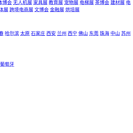
体博会
无人机展
家具展
教育展
宠物展
电梯展
茶博会
建材展
电
体展
跨境电商展
文博会
金融展
烘培展
春
哈尔滨
太原
石家庄
西安
兰州
西宁
佛山
东莞
珠海
中山
苏州
葡萄牙