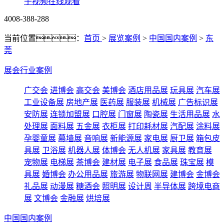
子视频在线观看
4008-388-288
当前位置：
首页
>
展览案例
>
中国国内案例
>
东
莞
展会行业案例
广交会
进博会
高交会
美博会
酒店用品展
玩具展
汽车展
工业设备展
房地产展
医药展
服装展
机械展
广告标识展
安防展
连锁加盟展
口腔展
门窗展
陶瓷展
生活用品展
水
处理展
面料展
五金展
衣柜展
打印耗材展
汽配展
涂料展
孕婴童展
幕墙展
音响展
新能源展
家电展
厨卫展
箱包皮
具展
卫浴展
机器人展
体博会
无人机展
家具展
教育展
宠物展
电梯展
茶博会
建材展
电子展
食品展
珠宝展
模
具展
婚博会
办公用品展
旅游展
物联网展
建博会
金博会
礼品展
动漫展
糖酒会
照明展
设计周
半导体展
跨境电商
展
文博会
金融展
烘培展
中国国内案例