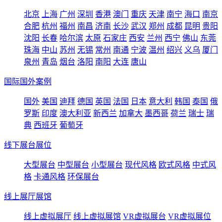
北京
上海
广州
深圳
香港
澳门
重庆
天津
南宁
海口
南京
合肥
杭州
福州
南昌
济南
长沙
武汉
郑州
成都
昆明
贵阳
沈阳
长春
哈尔滨
太原
石家庄
西安
兰州
西宁
佛山
东莞
珠海
中山
苏州
无锡
常州
南通
宁波
温州
绍兴
义乌
厦门
泉州
青岛
烟台
洛阳
南阳
大连
唐山
国际国外案例
国外
美国
迪拜
德国
英国
法国
日本
意大利
韩国
泰国
俄
罗斯
印度
澳大利亚
新西兰
加拿大
墨西哥
荷兰
瑞士
瑞
典
西班牙
葡萄牙
线下展台展位
大型展台
中型展台
小型展台
现代风格
欧式风格
中式风
格
卡通风格
环保展台
线上展厅展馆
线上虚拟展厅
线上虚拟展馆
VR虚拟展台
VR虚拟展位