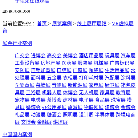
子视频在线观看
4008-388-288
当前位置：
首页
>
展览案例
>
线上展厅展馆
>
VR虚拟展
台
展会行业案例
广交会
进博会
高交会
美博会
酒店用品展
玩具展
汽车展
工业设备展
房地产展
医药展
服装展
机械展
广告标识展
安防展
连锁加盟展
口腔展
门窗展
陶瓷展
生活用品展
水
处理展
面料展
五金展
衣柜展
打印耗材展
汽配展
涂料展
孕婴童展
幕墙展
音响展
新能源展
家电展
厨卫展
箱包皮
具展
卫浴展
机器人展
体博会
无人机展
家具展
教育展
宠物展
电梯展
茶博会
建材展
电子展
食品展
珠宝展
模
具展
婚博会
办公用品展
旅游展
物联网展
建博会
金博会
礼品展
动漫展
糖酒会
照明展
设计周
半导体展
跨境电商
展
文博会
金融展
烘培展
中国国内案例