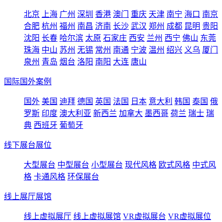
北京
上海
广州
深圳
香港
澳门
重庆
天津
南宁
海口
南京
合肥
杭州
福州
南昌
济南
长沙
武汉
郑州
成都
昆明
贵阳
沈阳
长春
哈尔滨
太原
石家庄
西安
兰州
西宁
佛山
东莞
珠海
中山
苏州
无锡
常州
南通
宁波
温州
绍兴
义乌
厦门
泉州
青岛
烟台
洛阳
南阳
大连
唐山
国际国外案例
国外
美国
迪拜
德国
英国
法国
日本
意大利
韩国
泰国
俄
罗斯
印度
澳大利亚
新西兰
加拿大
墨西哥
荷兰
瑞士
瑞
典
西班牙
葡萄牙
线下展台展位
大型展台
中型展台
小型展台
现代风格
欧式风格
中式风
格
卡通风格
环保展台
线上展厅展馆
线上虚拟展厅
线上虚拟展馆
VR虚拟展台
VR虚拟展位