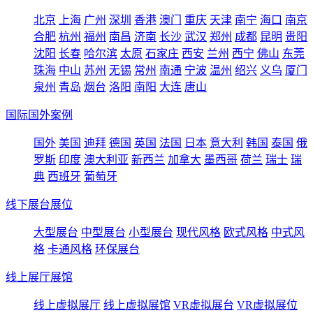
北京
上海
广州
深圳
香港
澳门
重庆
天津
南宁
海口
南京
合肥
杭州
福州
南昌
济南
长沙
武汉
郑州
成都
昆明
贵阳
沈阳
长春
哈尔滨
太原
石家庄
西安
兰州
西宁
佛山
东莞
珠海
中山
苏州
无锡
常州
南通
宁波
温州
绍兴
义乌
厦门
泉州
青岛
烟台
洛阳
南阳
大连
唐山
国际国外案例
国外
美国
迪拜
德国
英国
法国
日本
意大利
韩国
泰国
俄
罗斯
印度
澳大利亚
新西兰
加拿大
墨西哥
荷兰
瑞士
瑞
典
西班牙
葡萄牙
线下展台展位
大型展台
中型展台
小型展台
现代风格
欧式风格
中式风
格
卡通风格
环保展台
线上展厅展馆
线上虚拟展厅
线上虚拟展馆
VR虚拟展台
VR虚拟展位