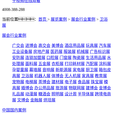
子视频在线观看
4008-388-288
当前位置：
首页
>
展览案例
>
展会行业案例
>
卫浴
展
展会行业案例
广交会
进博会
高交会
美博会
酒店用品展
玩具展
汽车展
工业设备展
房地产展
医药展
服装展
机械展
广告标识展
安防展
连锁加盟展
口腔展
门窗展
陶瓷展
生活用品展
水
处理展
面料展
五金展
衣柜展
打印耗材展
汽配展
涂料展
孕婴童展
幕墙展
音响展
新能源展
家电展
厨卫展
箱包皮
具展
卫浴展
机器人展
体博会
无人机展
家具展
教育展
宠物展
电梯展
茶博会
建材展
电子展
食品展
珠宝展
模
具展
婚博会
办公用品展
旅游展
物联网展
建博会
金博会
礼品展
动漫展
糖酒会
照明展
设计周
半导体展
跨境电商
展
文博会
金融展
烘培展
中国国内案例