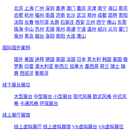
北京
上海
广州
深圳
香港
澳门
重庆
天津
南宁
海口
南京
合肥
杭州
福州
南昌
济南
长沙
武汉
郑州
成都
昆明
贵阳
沈阳
长春
哈尔滨
太原
石家庄
西安
兰州
西宁
佛山
东莞
珠海
中山
苏州
无锡
常州
南通
宁波
温州
绍兴
义乌
厦门
泉州
青岛
烟台
洛阳
南阳
大连
唐山
国际国外案例
国外
美国
迪拜
德国
英国
法国
日本
意大利
韩国
泰国
俄
罗斯
印度
澳大利亚
新西兰
加拿大
墨西哥
荷兰
瑞士
瑞
典
西班牙
葡萄牙
线下展台展位
大型展台
中型展台
小型展台
现代风格
欧式风格
中式风
格
卡通风格
环保展台
线上展厅展馆
线上虚拟展厅
线上虚拟展馆
VR虚拟展台
VR虚拟展位