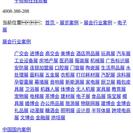
子视频在线观看
4008-388-288
当前位置：
首页
>
展览案例
>
展会行业案例
>
电子
展
展会行业案例
广交会
进博会
高交会
美博会
酒店用品展
玩具展
汽车展
工业设备展
房地产展
医药展
服装展
机械展
广告标识展
安防展
连锁加盟展
口腔展
门窗展
陶瓷展
生活用品展
水
处理展
面料展
五金展
衣柜展
打印耗材展
汽配展
涂料展
孕婴童展
幕墙展
音响展
新能源展
家电展
厨卫展
箱包皮
具展
卫浴展
机器人展
体博会
无人机展
家具展
教育展
宠物展
电梯展
茶博会
建材展
电子展
食品展
珠宝展
模
具展
婚博会
办公用品展
旅游展
物联网展
建博会
金博会
礼品展
动漫展
糖酒会
照明展
设计周
半导体展
跨境电商
展
文博会
金融展
烘培展
中国国内案例