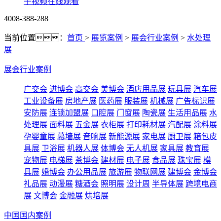
子视频在线观看
4008-388-288
当前位置：
首页
>
展览案例
>
展会行业案例
>
水处理
展
展会行业案例
广交会
进博会
高交会
美博会
酒店用品展
玩具展
汽车展
工业设备展
房地产展
医药展
服装展
机械展
广告标识展
安防展
连锁加盟展
口腔展
门窗展
陶瓷展
生活用品展
水
处理展
面料展
五金展
衣柜展
打印耗材展
汽配展
涂料展
孕婴童展
幕墙展
音响展
新能源展
家电展
厨卫展
箱包皮
具展
卫浴展
机器人展
体博会
无人机展
家具展
教育展
宠物展
电梯展
茶博会
建材展
电子展
食品展
珠宝展
模
具展
婚博会
办公用品展
旅游展
物联网展
建博会
金博会
礼品展
动漫展
糖酒会
照明展
设计周
半导体展
跨境电商
展
文博会
金融展
烘培展
中国国内案例