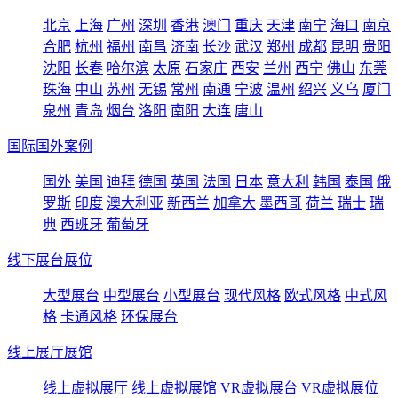
北京
上海
广州
深圳
香港
澳门
重庆
天津
南宁
海口
南京
合肥
杭州
福州
南昌
济南
长沙
武汉
郑州
成都
昆明
贵阳
沈阳
长春
哈尔滨
太原
石家庄
西安
兰州
西宁
佛山
东莞
珠海
中山
苏州
无锡
常州
南通
宁波
温州
绍兴
义乌
厦门
泉州
青岛
烟台
洛阳
南阳
大连
唐山
国际国外案例
国外
美国
迪拜
德国
英国
法国
日本
意大利
韩国
泰国
俄
罗斯
印度
澳大利亚
新西兰
加拿大
墨西哥
荷兰
瑞士
瑞
典
西班牙
葡萄牙
线下展台展位
大型展台
中型展台
小型展台
现代风格
欧式风格
中式风
格
卡通风格
环保展台
线上展厅展馆
线上虚拟展厅
线上虚拟展馆
VR虚拟展台
VR虚拟展位