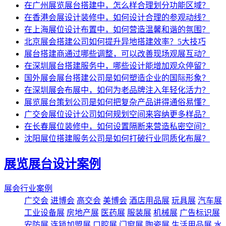
在广州展览展台搭建中，怎么样合理划分功能区域？
在香港会展设计装修中，如何设计合理的参观动线？
在上海展位设计布置中，如何营造温馨和谐的氛围？
北京展会搭建公司如何提升异地搭建效率？5大技巧
展台搭建商通过哪些调整，可以改善现场观展互动？
在深圳展台搭建服务中，哪些设计能增加观众停留？
国外展会展台搭建公司是如何塑造企业的国际形象？
在深圳展会布展中，如何为老品牌注入年轻化活力？
展览展台策划公司是如何把复杂产品讲得通俗易懂？
广交会展位设计公司如何规划空间来容纳更多样品？
在长春展位装修中，如何设置隔断来营造私密空间？
沈阳展位搭建服务公司是如何打破行业同质化布展？
展览展台设计案例
展会行业案例
广交会
进博会
高交会
美博会
酒店用品展
玩具展
汽车展
工业设备展
房地产展
医药展
服装展
机械展
广告标识展
安防展
连锁加盟展
口腔展
门窗展
陶瓷展
生活用品展
水