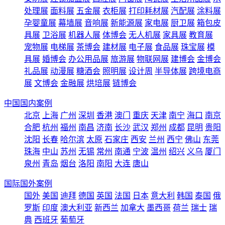
处理展
面料展
五金展
衣柜展
打印耗材展
汽配展
涂料展
孕婴童展
幕墙展
音响展
新能源展
家电展
厨卫展
箱包皮
具展
卫浴展
机器人展
体博会
无人机展
家具展
教育展
宠物展
电梯展
茶博会
建材展
电子展
食品展
珠宝展
模
具展
婚博会
办公用品展
旅游展
物联网展
建博会
金博会
礼品展
动漫展
糖酒会
照明展
设计周
半导体展
跨境电商
展
文博会
金融展
烘培展
链博会
中国国内案例
北京
上海
广州
深圳
香港
澳门
重庆
天津
南宁
海口
南京
合肥
杭州
福州
南昌
济南
长沙
武汉
郑州
成都
昆明
贵阳
沈阳
长春
哈尔滨
太原
石家庄
西安
兰州
西宁
佛山
东莞
珠海
中山
苏州
无锡
常州
南通
宁波
温州
绍兴
义乌
厦门
泉州
青岛
烟台
洛阳
南阳
大连
唐山
国际国外案例
国外
美国
迪拜
德国
英国
法国
日本
意大利
韩国
泰国
俄
罗斯
印度
澳大利亚
新西兰
加拿大
墨西哥
荷兰
瑞士
瑞
典
西班牙
葡萄牙