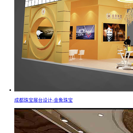
成都珠宝展台设计-金象珠宝