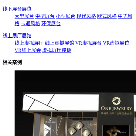
线下展台展位
大型展台
中型展台
小型展台
现代风格
欧式风格
中式风
格
卡通风格
环保展台
线上展厅展馆
线上虚拟展厅
线上虚拟展馆
VR虚拟展台
VR虚拟展位
VR线上展会
虚拟展厅模板
相关案例