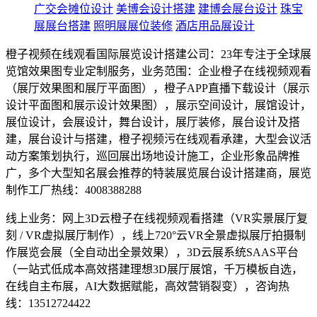
广交会摊位设计
美博会设计搭建
建博会展台设计
珠宝
展展台搭建
照明展展位装修
酒店用品展设计
橙子视频在线观看国际展览设计搭建公司：23年专注于全球展
览馆效果图专业定制服务，业务范围：企业橙子在线视频观看
（展厅效果图和展厅平面图），橙子APP直播下载设计（展示
设计平面图和展示设计效果图），展示空间设计，展馆设计，
展位设计，会展设计，舞台设计，展厅装修，展台设计及搭
建，展台设计与搭建，橙子视频污在线观看承建，大型会议活
动方案策划执行，巡回展出场地设计施工，企业形象品牌推
广，多个大型知名展会推荐的特装展览展台设计搭建商，展览
制作工厂热线：4008388288
线上业务：网上3D云橙子在线视频观看搭建（VR实景展厅复
刻 / VR虚拟展厅制作），线上720°云VR全景虚拟展厅拍摄制
作展览会展（全自动出全景效果），3D云展系统SAAS平台
（一站式低成本高效搭建理想3D展厅展馆，千万模板自选，
在线自主布展，AI大数据赋能，高效营销裂变），咨询热
线：13512724422