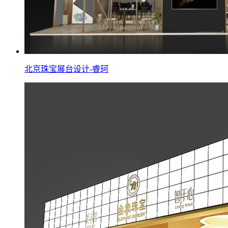
北京珠宝展台设计-睿珂