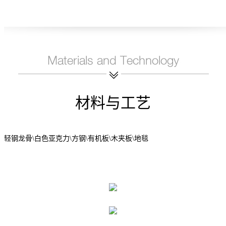
材料与工艺
轻钢龙骨
\白色亚克力\方钢\有机板\木夹板\地毯