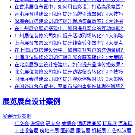
在香港展位布置中，如何用色彩设计打造高级氛围？
香港展台搭建公司如何提升品牌引流效果？4大技巧
深圳会展搭建公司如何提升现场签单效率？5大妙招
在广州展会展览搭建中，如何提升观众的互动体验？
广州展位装修公司如何提升活动到场转化？7大策略
上海展台布置公司如何提升线索转化效率？4大要点
在上海展览搭建设计中，如何提升客户的咨询量级？
上海展位装修公司如何提升展会获客转化？5大策略
在北京展览会设计搭建中，如何提升品牌传播效果？
北京展位装修公司如何提升访客留资转化？4个技巧
国际展会搭建公司如何提升观众停留时长？3大策略
在国外展台布置中，空间布局的重要性体现在哪些？
展览展台设计案例
展会行业案例
广交会
进博会
高交会
美博会
酒店用品展
玩具展
汽车展
工业设备展
房地产展
医药展
服装展
机械展
广告标识展